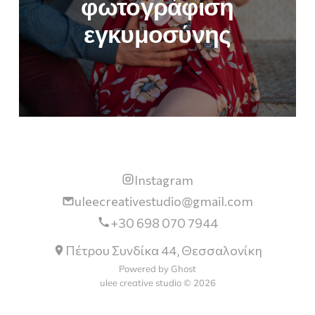
φωτογράφιση
εγκυμοσύνης
Instagram
uleecreativestudio@gmail.com
+30 698 070 7944
Πέτρου Συνδίκα 44, Θεσσαλονίκη
Powered by Ghost
ulee creative studio © 2026