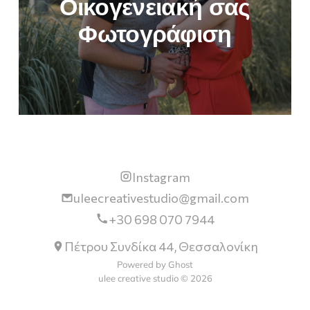
Οικογενειακή σας
Φωτογράφιση
Instagram
uleecreativestudio@gmail.com
+30 698 070 7944
Πέτρου Συνδίκα 44, Θεσσαλονίκη
Powered by Ghost
ulee creative studio © 2026